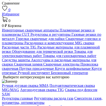
Сравнение
0
Избранное
0
0 ₽
Корзина
Инверторные сварочные аппараты
Плазменные резаки и
плазморезы CUT
Редукторы и регуляторы
Газовые резаки по
металлу
Горелки сварочные для пайки
Сварочные горелки и
плазмотроны
Расходники и комплектующие MIG сварки
Расходные части TIG
Расходные материалы для плазменной
резки
Оборудование для термической резки
Товары для
электросварочных работ
Товары для газосварочных работ
Средства защиты
Аксессуары и расходные материалы для
сварки
Сварочная химия
Сварочные электроды
Проволока
сварочная
Прутки присадочные
Круги шлифовальные
Круги
отрезные
Ручной инструмент
Бензиновый генератор
Выберите интересующую вас категорию
Ручная дуговая сварка MMA
Полуавтоматическая сварка
MIG/MAG
Аргонодуговая сварка TIG
Сварка под флюсом
SAW
Редукторы газовые
Регуляторы расхода газа
Смесители газов,
ротаметры, оптимизаторы