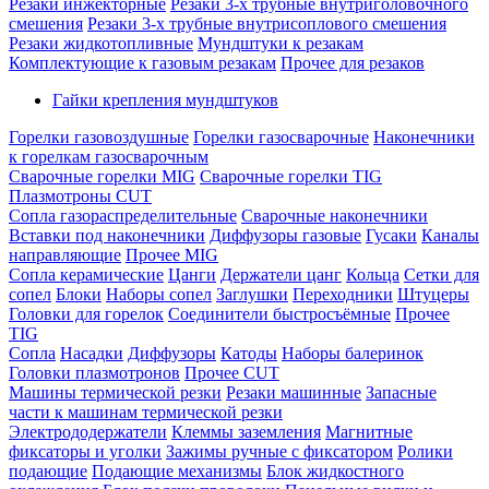
Резаки инжекторные
Резаки 3-х трубные внутриголовочного
смешения
Резаки 3-х трубные внутрисоплового смешения
Резаки жидкотопливные
Мундштуки к резакам
Комплектующие к газовым резакам
Прочее для резаков
Гайки крепления мундштуков
Горелки газовоздушные
Горелки газосварочные
Наконечники
к горелкам газосварочным
Сварочные горелки MIG
Сварочные горелки TIG
Плазмотроны CUT
Сопла газораспределительные
Сварочные наконечники
Вставки под наконечники
Диффузоры газовые
Гусаки
Каналы
направляющие
Прочее MIG
Сопла керамические
Цанги
Держатели цанг
Кольца
Сетки для
сопел
Блоки
Наборы сопел
Заглушки
Переходники
Штуцеры
Головки для горелок
Соединители быстросъёмные
Прочее
TIG
Сопла
Насадки
Диффузоры
Катоды
Наборы балеринок
Головки плазмотронов
Прочее CUT
Машины термической резки
Резаки машинные
Запасные
части к машинам термической резки
Электрододержатели
Клеммы заземления
Магнитные
фиксаторы и уголки
Зажимы ручные с фиксатором
Ролики
подающие
Подающие механизмы
Блок жидкостного