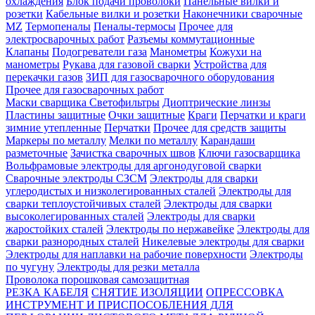
охлаждения
Блок подачи проволоки
Панельные вилки и
розетки
Кабельные вилки и розетки
Наконечники сварочные
MZ
Термопеналы
Пеналы-термосы
Прочее для
электросварочных работ
Разъемы коммутационные
Клапаны
Подогреватели газа
Манометры
Кожухи на
манометры
Рукава для газовой сварки
Устройства для
перекачки газов
ЗИП для газосварочного оборудования
Прочее для газосварочных работ
Маски сварщика
Светофильтры
Диоптрические линзы
Пластины защитные
Очки защитные
Краги
Перчатки и краги
зимние утепленные
Перчатки
Прочее для средств защиты
Маркеры по металлу
Мелки по металлу
Карандаши
разметочные
Зачистка сварочных швов
Ключи газосварщика
Вольфрамовые электроды для аргонодуговой сварки
Сварочные электроды СЗСМ
Электроды для сварки
углеродистых и низколегированных сталей
Электроды для
сварки теплоустойчивых сталей
Электроды для сварки
высоколегированных сталей
Электроды для сварки
жаростойких сталей
Электроды по нержавейке
Электроды для
сварки разнородных сталей
Никелевые электроды для сварки
Электроды для наплавки на рабочие поверхности
Электроды
по чугуну
Электроды для резки металла
Проволока порошковая самозащитная
РЕЗКА КАБЕЛЯ
СНЯТИЕ ИЗОЛЯЦИИ
ОПРЕССОВКА
ИНСТРУМЕНТ И ПРИСПОСОБЛЕНИЯ ДЛЯ