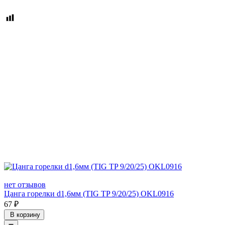
нет отзывов
Цанга горелки d1,6мм (TIG TP 9/20/25) OKL0916
67
₽
В корзину