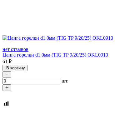
нет отзывов
Цанга горелки d1,0мм (TIG TP 9/20/25) OKL0910
61
₽
В корзину
шт.