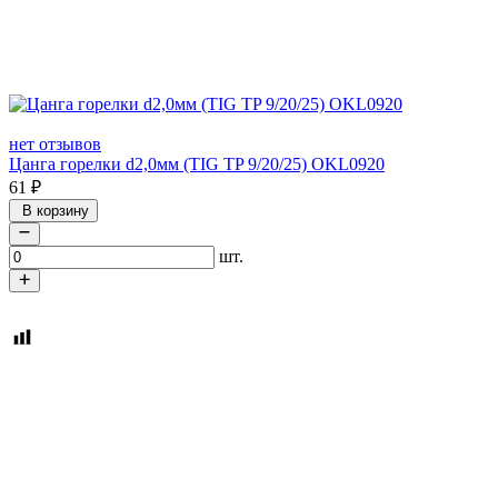
нет отзывов
Цанга горелки d2,0мм (TIG TP 9/20/25) OKL0920
61
₽
В корзину
шт.