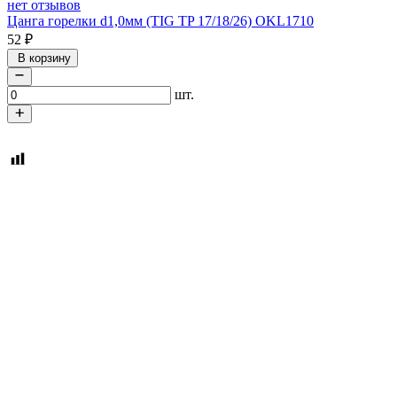
нет отзывов
Цанга горелки d1,0мм (TIG TP 17/18/26) OKL1710
52
₽
В корзину
шт.