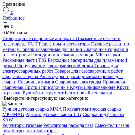
Сравнение
0
Избранное
0
0 ₽
Корзина
Инверторные сварочные аппараты
Плазменные резаки и
плазморезы CUT
Редукторы и регуляторы
Газовые резаки по
металлу
Горелки сварочные для пайки
Сварочные горелки и
плазмотроны
Расходники и комплектующие MIG сварки
Расходные части TIG
Расходные материалы для плазменной
резки
Оборудование для термической резки
Товары для
электросварочных работ
Товары для газосварочных работ
Средства защиты
Аксессуары и расходные материалы для
сварки
Сварочная химия
Сварочные электроды
Проволока
сварочная
Прутки присадочные
Круги шлифовальные
Круги
отрезные
Ручной инструмент
Бензиновый генератор
Выберите интересующую вас категорию
Ручная дуговая сварка MMA
Полуавтоматическая сварка
MIG/MAG
Аргонодуговая сварка TIG
Сварка под флюсом
SAW
Редукторы газовые
Регуляторы расхода газа
Смесители газов,
ротаметры, оптимизаторы