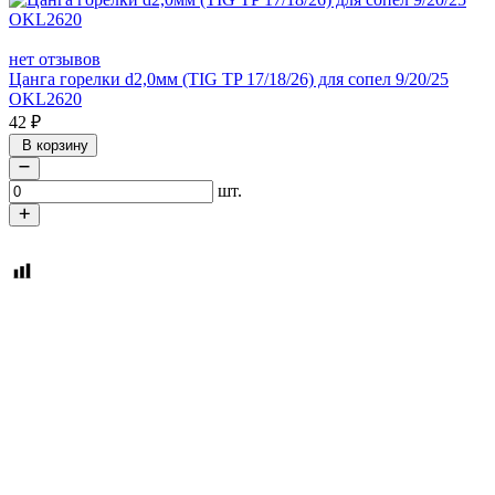
нет отзывов
Цанга горелки d2,0мм (TIG TP 17/18/26) для сопел 9/20/25
OKL2620
42
₽
В корзину
шт.