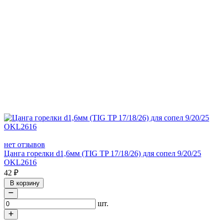
нет отзывов
Цанга горелки d1,6мм (TIG TP 17/18/26) для сопел 9/20/25
OKL2616
42
₽
В корзину
шт.