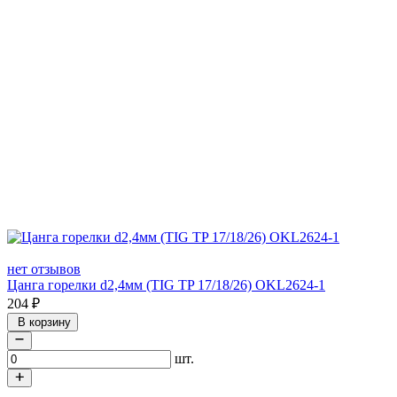
нет отзывов
Цанга горелки d2,4мм (TIG TP 17/18/26) OKL2624-1
204
₽
В корзину
шт.