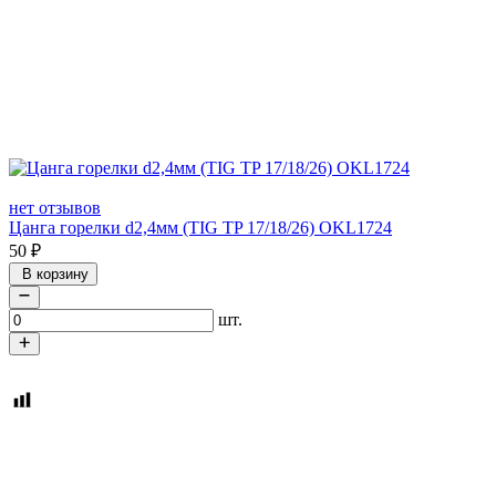
нет отзывов
Цанга горелки d2,4мм (TIG TP 17/18/26) OKL1724
50
₽
В корзину
шт.