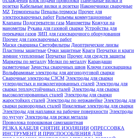
охлаждения
Блок подачи проволоки
Панельные вилки и
розетки
Кабельные вилки и розетки
Наконечники сварочные
MZ
Термопеналы
Пеналы-термосы
Прочее для
электросварочных работ
Разъемы коммутационные
Клапаны
Подогреватели газа
Манометры
Кожухи на
манометры
Рукава для газовой сварки
Устройства для
перекачки газов
ЗИП для газосварочного оборудования
Прочее для газосварочных работ
Маски сварщика
Светофильтры
Диоптрические линзы
Пластины защитные
Очки защитные
Краги
Перчатки и краги
зимние утепленные
Перчатки
Прочее для средств защиты
Маркеры по металлу
Мелки по металлу
Карандаши
разметочные
Зачистка сварочных швов
Ключи газосварщика
Вольфрамовые электроды для аргонодуговой сварки
Сварочные электроды СЗСМ
Электроды для сварки
углеродистых и низколегированных сталей
Электроды для
сварки теплоустойчивых сталей
Электроды для сварки
высоколегированных сталей
Электроды для сварки
жаростойких сталей
Электроды по нержавейке
Электроды для
сварки разнородных сталей
Никелевые электроды для сварки
Электроды для наплавки на рабочие поверхности
Электроды
по чугуну
Электроды для резки металла
Проволока порошковая самозащитная
РЕЗКА КАБЕЛЯ
СНЯТИЕ ИЗОЛЯЦИИ
ОПРЕССОВКА
ИНСТРУМЕНТ И ПРИСПОСОБЛЕНИЯ ДЛЯ