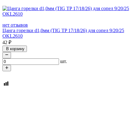
нет отзывов
Цанга горелки d1,0мм (TIG TP 17/18/26) для сопел 9/20/25
OKL2610
42
₽
В корзину
шт.