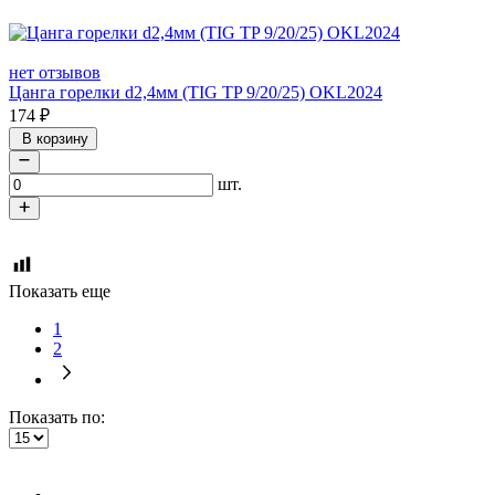
нет отзывов
Цанга горелки d2,4мм (TIG TP 9/20/25) OKL2024
174
₽
В корзину
шт.
Показать еще
1
2
Показать по: