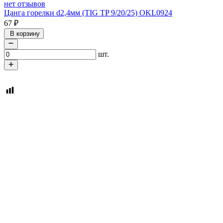
нет отзывов
Цанга горелки d2,4мм (TIG TP 9/20/25) OKL0924
67
₽
В корзину
шт.