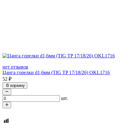
нет отзывов
Цанга горелки d1,6мм (TIG TP 17/18/26) OKL1716
52
₽
В корзину
шт.