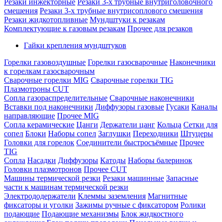
Резаки инжекторные
Резаки 3-х трубные внутриголовочного
смешения
Резаки 3-х трубные внутрисоплового смешения
Резаки жидкотопливные
Мундштуки к резакам
Комплектующие к газовым резакам
Прочее для резаков
Гайки крепления мундштуков
Горелки газовоздушные
Горелки газосварочные
Наконечники
к горелкам газосварочным
Сварочные горелки MIG
Сварочные горелки TIG
Плазмотроны CUT
Сопла газораспределительные
Сварочные наконечники
Вставки под наконечники
Диффузоры газовые
Гусаки
Каналы
направляющие
Прочее MIG
Сопла керамические
Цанги
Держатели цанг
Кольца
Сетки для
сопел
Блоки
Наборы сопел
Заглушки
Переходники
Штуцеры
Головки для горелок
Соединители быстросъёмные
Прочее
TIG
Сопла
Насадки
Диффузоры
Катоды
Наборы балеринок
Головки плазмотронов
Прочее CUT
Машины термической резки
Резаки машинные
Запасные
части к машинам термической резки
Электрододержатели
Клеммы заземления
Магнитные
фиксаторы и уголки
Зажимы ручные с фиксатором
Ролики
подающие
Подающие механизмы
Блок жидкостного