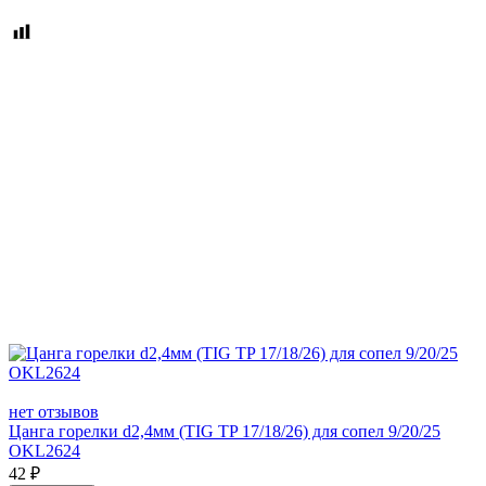
нет отзывов
Цанга горелки d2,4мм (TIG TP 17/18/26) для сопел 9/20/25
OKL2624
42
₽