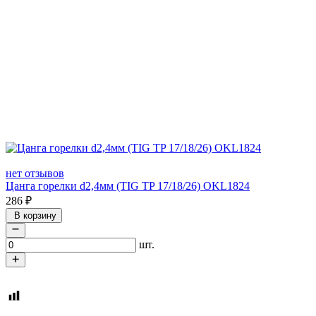
нет отзывов
Цанга горелки d2,4мм (TIG TP 17/18/26) OKL1824
286
₽
В корзину
шт.