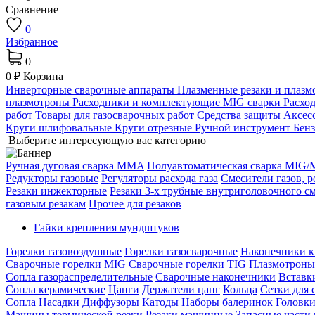
Сравнение
0
Избранное
0
0 ₽
Корзина
Инверторные сварочные аппараты
Плазменные резаки и плаз
плазмотроны
Расходники и комплектующие MIG сварки
Расхо
работ
Товары для газосварочных работ
Средства защиты
Аксес
Круги шлифовальные
Круги отрезные
Ручной инструмент
Бен
Выберите интересующую вас категорию
Ручная дуговая сварка MMA
Полуавтоматическая сварка MIG
Редукторы газовые
Регуляторы расхода газа
Смесители газов, 
Резаки инжекторные
Резаки 3-х трубные внутриголовочного с
газовым резакам
Прочее для резаков
Гайки крепления мундштуков
Горелки газовоздушные
Горелки газосварочные
Наконечники к
Сварочные горелки MIG
Сварочные горелки TIG
Плазмотрон
Сопла газораспределительные
Сварочные наконечники
Вставк
Сопла керамические
Цанги
Держатели цанг
Кольца
Сетки для 
Сопла
Насадки
Диффузоры
Катоды
Наборы балеринок
Головки
Машины термической резки
Резаки машинные
Запасные части