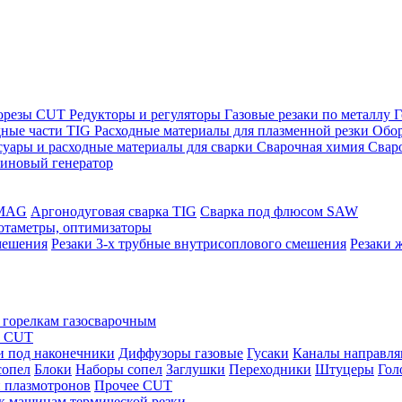
морезы CUT
Редукторы и регуляторы
Газовые резаки по металлу
Г
дные части TIG
Расходные материалы для плазменной резки
Обор
суары и расходные материалы для сварки
Сварочная химия
Свар
зиновый генератор
/MAG
Аргонодуговая сварка TIG
Сварка под флюсом SAW
ротаметры, оптимизаторы
мешения
Резаки 3-х трубные внутрисоплового смешения
Резаки 
 горелкам газосварочным
ы CUT
и под наконечники
Диффузоры газовые
Гусаки
Каналы направл
сопел
Блоки
Наборы сопел
Заглушки
Переходники
Штуцеры
Гол
 плазмотронов
Прочее CUT
 к машинам термической резки