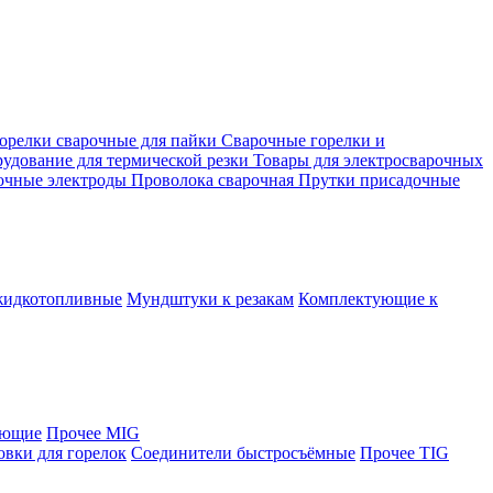
орелки сварочные для пайки
Сварочные горелки и
удование для термической резки
Товары для электросварочных
очные электроды
Проволока сварочная
Прутки присадочные
жидкотопливные
Мундштуки к резакам
Комплектующие к
яющие
Прочее MIG
овки для горелок
Соединители быстросъёмные
Прочее TIG