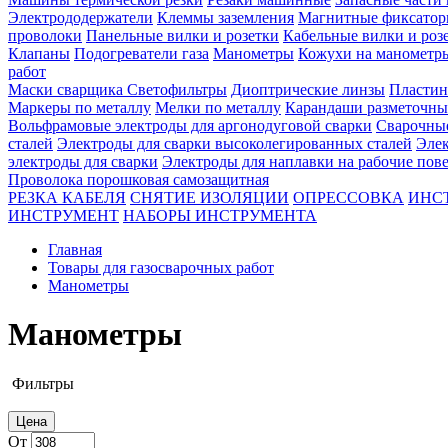
Электрододержатели
Клеммы заземления
Магнитные фиксатор
проволоки
Панельные вилки и розетки
Кабельные вилки и роз
Клапаны
Подогреватели газа
Манометры
Кожухи на манометр
работ
Маски сварщика
Светофильтры
Диоптрические линзы
Пластин
Маркеры по металлу
Мелки по металлу
Карандаши разметочны
Вольфрамовые электроды для аргонодуговой сварки
Сварочны
сталей
Электроды для сварки высоколегированных сталей
Элек
электроды для сварки
Электроды для наплавки на рабочие пов
Проволока порошковая самозащитная
РЕЗКА КАБЕЛЯ
СНЯТИЕ ИЗОЛЯЦИИ
ОПРЕССОВКА
ИНС
ИНСТРУМЕНТ
НАБОРЫ ИНСТРУМЕНТА
Главная
Товары для газосварочных работ
Манометры
Манометры
Фильтры
Цена
От