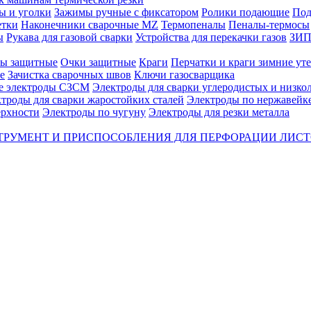
ы и уголки
Зажимы ручные с фиксатором
Ролики подающие
Под
етки
Наконечники сварочные MZ
Термопеналы
Пеналы-термосы
ы
Рукава для газовой сварки
Устройства для перекачки газов
ЗИП 
ы защитные
Очки защитные
Краги
Перчатки и краги зимние ут
е
Зачистка сварочных швов
Ключи газосварщика
е электроды СЗСМ
Электроды для сварки углеродистых и низко
троды для сварки жаростойких сталей
Электроды по нержавейк
ерхности
Электроды по чугуну
Электроды для резки металла
ТРУМЕНТ И ПРИСПОСОБЛЕНИЯ ДЛЯ ПЕРФОРАЦИИ ЛИС