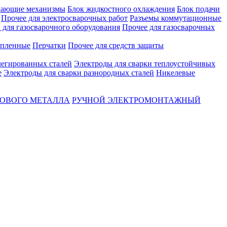
ающие механизмы
Блок жидкостного охлаждения
Блок подачи
Прочее для электросварочных работ
Разъемы коммутационные
для газосварочного оборудования
Прочее для газосварочных
епленные
Перчатки
Прочее для средств защиты
легированных сталей
Электроды для сварки теплоустойчивых
е
Электроды для сварки разнородных сталей
Никелевые
ТОВОГО МЕТАЛЛА
РУЧНОЙ ЭЛЕКТРОМОНТАЖНЫЙ