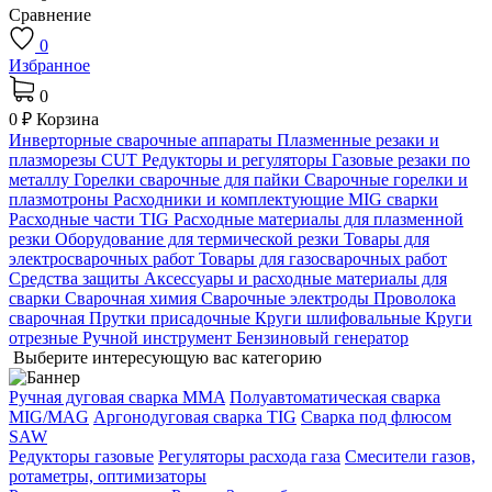
Сравнение
0
Избранное
0
0 ₽
Корзина
Инверторные сварочные аппараты
Плазменные резаки и
плазморезы CUT
Редукторы и регуляторы
Газовые резаки по
металлу
Горелки сварочные для пайки
Сварочные горелки и
плазмотроны
Расходники и комплектующие MIG сварки
Расходные части TIG
Расходные материалы для плазменной
резки
Оборудование для термической резки
Товары для
электросварочных работ
Товары для газосварочных работ
Средства защиты
Аксессуары и расходные материалы для
сварки
Сварочная химия
Сварочные электроды
Проволока
сварочная
Прутки присадочные
Круги шлифовальные
Круги
отрезные
Ручной инструмент
Бензиновый генератор
Выберите интересующую вас категорию
Ручная дуговая сварка MMA
Полуавтоматическая сварка
MIG/MAG
Аргонодуговая сварка TIG
Сварка под флюсом
SAW
Редукторы газовые
Регуляторы расхода газа
Смесители газов,
ротаметры, оптимизаторы