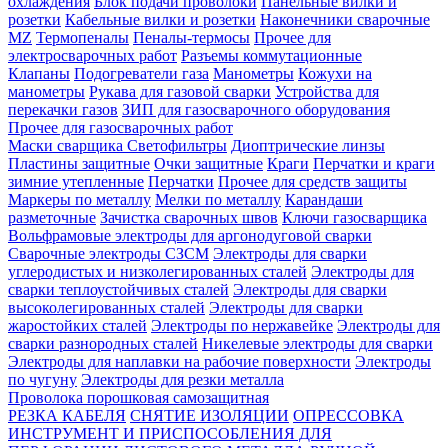
охлаждения
Блок подачи проволоки
Панельные вилки и
розетки
Кабельные вилки и розетки
Наконечники сварочные
MZ
Термопеналы
Пеналы-термосы
Прочее для
электросварочных работ
Разъемы коммутационные
Клапаны
Подогреватели газа
Манометры
Кожухи на
манометры
Рукава для газовой сварки
Устройства для
перекачки газов
ЗИП для газосварочного оборудования
Прочее для газосварочных работ
Маски сварщика
Светофильтры
Диоптрические линзы
Пластины защитные
Очки защитные
Краги
Перчатки и краги
зимние утепленные
Перчатки
Прочее для средств защиты
Маркеры по металлу
Мелки по металлу
Карандаши
разметочные
Зачистка сварочных швов
Ключи газосварщика
Вольфрамовые электроды для аргонодуговой сварки
Сварочные электроды СЗСМ
Электроды для сварки
углеродистых и низколегированных сталей
Электроды для
сварки теплоустойчивых сталей
Электроды для сварки
высоколегированных сталей
Электроды для сварки
жаростойких сталей
Электроды по нержавейке
Электроды для
сварки разнородных сталей
Никелевые электроды для сварки
Электроды для наплавки на рабочие поверхности
Электроды
по чугуну
Электроды для резки металла
Проволока порошковая самозащитная
РЕЗКА КАБЕЛЯ
СНЯТИЕ ИЗОЛЯЦИИ
ОПРЕССОВКА
ИНСТРУМЕНТ И ПРИСПОСОБЛЕНИЯ ДЛЯ