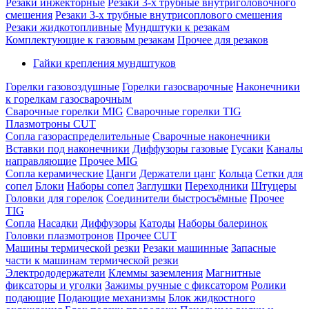
Резаки инжекторные
Резаки 3-х трубные внутриголовочного
смешения
Резаки 3-х трубные внутрисоплового смешения
Резаки жидкотопливные
Мундштуки к резакам
Комплектующие к газовым резакам
Прочее для резаков
Гайки крепления мундштуков
Горелки газовоздушные
Горелки газосварочные
Наконечники
к горелкам газосварочным
Сварочные горелки MIG
Сварочные горелки TIG
Плазмотроны CUT
Сопла газораспределительные
Сварочные наконечники
Вставки под наконечники
Диффузоры газовые
Гусаки
Каналы
направляющие
Прочее MIG
Сопла керамические
Цанги
Держатели цанг
Кольца
Сетки для
сопел
Блоки
Наборы сопел
Заглушки
Переходники
Штуцеры
Головки для горелок
Соединители быстросъёмные
Прочее
TIG
Сопла
Насадки
Диффузоры
Катоды
Наборы балеринок
Головки плазмотронов
Прочее CUT
Машины термической резки
Резаки машинные
Запасные
части к машинам термической резки
Электрододержатели
Клеммы заземления
Магнитные
фиксаторы и уголки
Зажимы ручные с фиксатором
Ролики
подающие
Подающие механизмы
Блок жидкостного