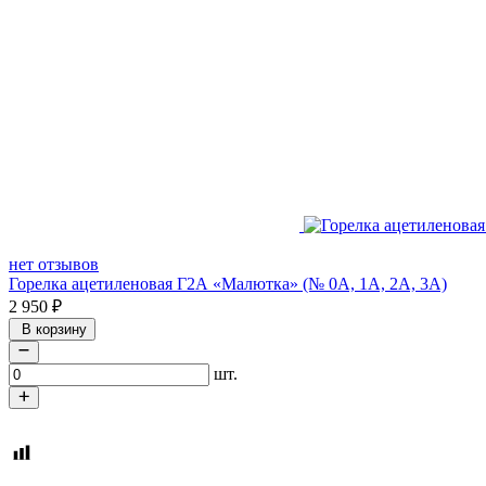
нет отзывов
Горелка ацетиленовая Г2А «Малютка» (№ 0А, 1А, 2А, 3А)
2 950
₽
В корзину
шт.