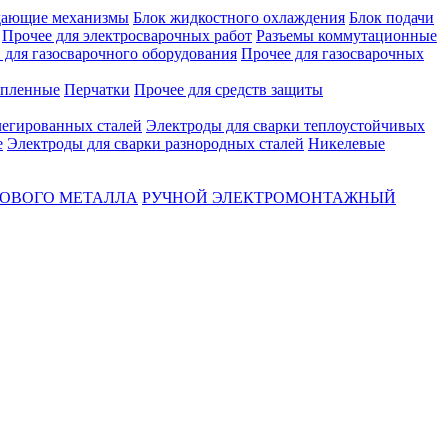
ающие механизмы
Блок жидкостного охлаждения
Блок подачи
Прочее для электросварочных работ
Разъемы коммутационные
для газосварочного оборудования
Прочее для газосварочных
епленные
Перчатки
Прочее для средств защиты
легированных сталей
Электроды для сварки теплоустойчивых
е
Электроды для сварки разнородных сталей
Никелевые
ТОВОГО МЕТАЛЛА
РУЧНОЙ ЭЛЕКТРОМОНТАЖНЫЙ