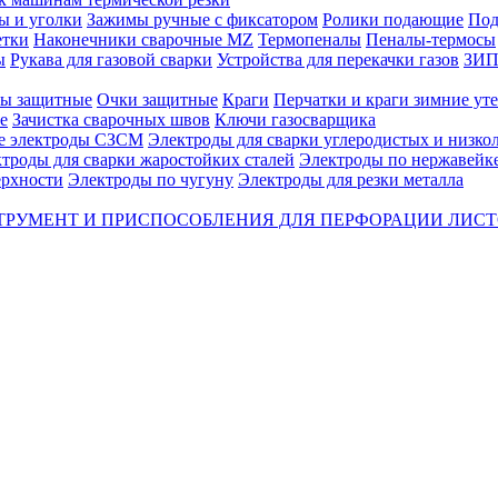
ы и уголки
Зажимы ручные с фиксатором
Ролики подающие
Под
етки
Наконечники сварочные MZ
Термопеналы
Пеналы-термосы
ы
Рукава для газовой сварки
Устройства для перекачки газов
ЗИП 
ы защитные
Очки защитные
Краги
Перчатки и краги зимние ут
е
Зачистка сварочных швов
Ключи газосварщика
е электроды СЗСМ
Электроды для сварки углеродистых и низко
троды для сварки жаростойких сталей
Электроды по нержавейк
ерхности
Электроды по чугуну
Электроды для резки металла
ТРУМЕНТ И ПРИСПОСОБЛЕНИЯ ДЛЯ ПЕРФОРАЦИИ ЛИС