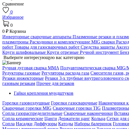
Сравнение
0
Избранное
0
0 ₽
Корзина
Инверторные сварочные аппараты
Плазменные резаки и плаз
плазмотроны
Расходники и комплектующие MIG сварки
Расхо
работ
Товары для газосварочных работ
Средства защиты
Аксес
Круги шлифовальные
Круги отрезные
Ручной инструмент
Бен
Выберите интересующую вас категорию
Ручная дуговая сварка MMA
Полуавтоматическая сварка MIG
Редукторы газовые
Регуляторы расхода газа
Смесители газов, 
Резаки инжекторные
Резаки 3-х трубные внутриголовочного с
газовым резакам
Прочее для резаков
Гайки крепления мундштуков
Горелки газовоздушные
Горелки газосварочные
Наконечники к
Сварочные горелки MIG
Сварочные горелки TIG
Плазмотрон
Сопла газораспределительные
Сварочные наконечники
Вставк
Сопла керамические
Цанги
Держатели цанг
Кольца
Сетки для 
Сопла
Насадки
Диффузоры
Катоды
Наборы балеринок
Головки
Машины термической резки
Резаки машинные
Запасные части