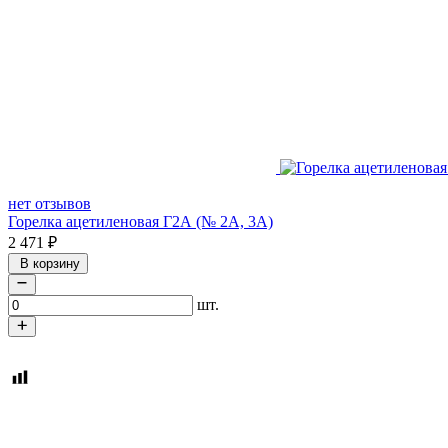
нет отзывов
Горелка ацетиленовая Г2А (№ 2А, 3А)
2 471
₽
В корзину
шт.