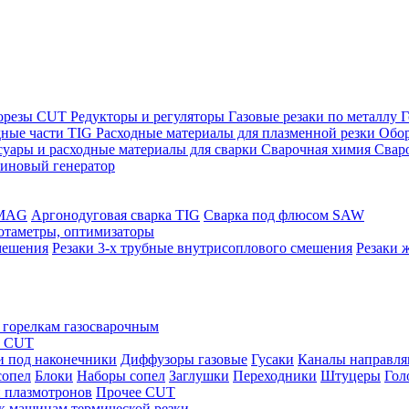
морезы CUT
Редукторы и регуляторы
Газовые резаки по металлу
Г
дные части TIG
Расходные материалы для плазменной резки
Обор
суары и расходные материалы для сварки
Сварочная химия
Свар
зиновый генератор
/MAG
Аргонодуговая сварка TIG
Сварка под флюсом SAW
ротаметры, оптимизаторы
мешения
Резаки 3-х трубные внутрисоплового смешения
Резаки 
 горелкам газосварочным
ы CUT
и под наконечники
Диффузоры газовые
Гусаки
Каналы направл
сопел
Блоки
Наборы сопел
Заглушки
Переходники
Штуцеры
Гол
 плазмотронов
Прочее CUT
 к машинам термической резки