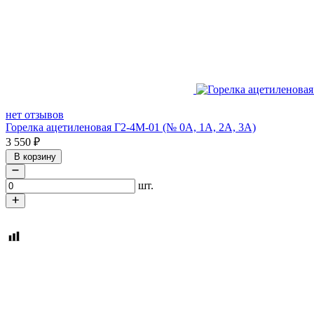
нет отзывов
Горелка ацетиленовая Г2-4М-01 (№ 0А, 1А, 2А, 3А)
3 550
₽
В корзину
шт.