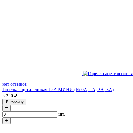
нет отзывов
Горелка ацетиленовая Г2А МИНИ (№ 0А, 1А, 2А, 3А)
3 220
₽
В корзину
шт.