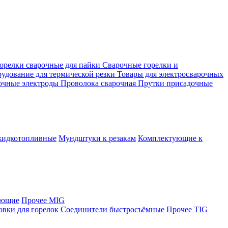
орелки сварочные для пайки
Сварочные горелки и
удование для термической резки
Товары для электросварочных
очные электроды
Проволока сварочная
Прутки присадочные
жидкотопливные
Мундштуки к резакам
Комплектующие к
яющие
Прочее MIG
овки для горелок
Соединители быстросъёмные
Прочее TIG