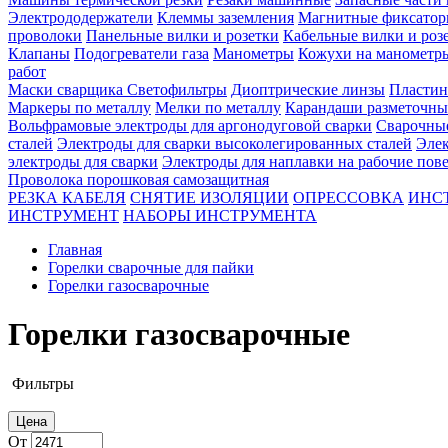
Электрододержатели
Клеммы заземления
Магнитные фиксатор
проволоки
Панельные вилки и розетки
Кабельные вилки и роз
Клапаны
Подогреватели газа
Манометры
Кожухи на манометр
работ
Маски сварщика
Светофильтры
Диоптрические линзы
Пластин
Маркеры по металлу
Мелки по металлу
Карандаши разметочны
Вольфрамовые электроды для аргонодуговой сварки
Сварочны
сталей
Электроды для сварки высоколегированных сталей
Элек
электроды для сварки
Электроды для наплавки на рабочие пов
Проволока порошковая самозащитная
РЕЗКА КАБЕЛЯ
СНЯТИЕ ИЗОЛЯЦИИ
ОПРЕССОВКА
ИНС
ИНСТРУМЕНТ
НАБОРЫ ИНСТРУМЕНТА
Главная
Горелки сварочные для пайки
Горелки газосварочные
Горелки газосварочные
Фильтры
Цена
От