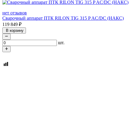
нет отзывов
Сварочный аппарат ПТК RILON TIG 315 P AC/DC (НАКС)
119 849
₽
В корзину
шт.