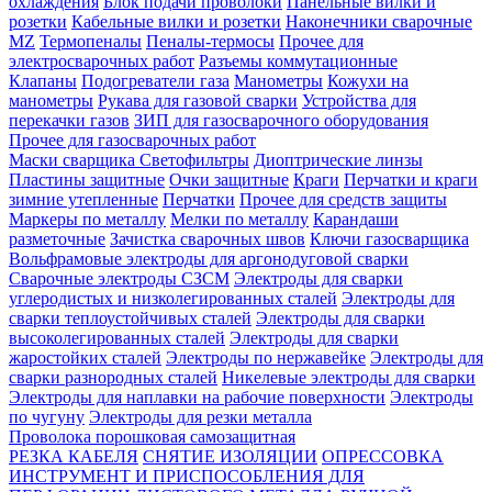
охлаждения
Блок подачи проволоки
Панельные вилки и
розетки
Кабельные вилки и розетки
Наконечники сварочные
MZ
Термопеналы
Пеналы-термосы
Прочее для
электросварочных работ
Разъемы коммутационные
Клапаны
Подогреватели газа
Манометры
Кожухи на
манометры
Рукава для газовой сварки
Устройства для
перекачки газов
ЗИП для газосварочного оборудования
Прочее для газосварочных работ
Маски сварщика
Светофильтры
Диоптрические линзы
Пластины защитные
Очки защитные
Краги
Перчатки и краги
зимние утепленные
Перчатки
Прочее для средств защиты
Маркеры по металлу
Мелки по металлу
Карандаши
разметочные
Зачистка сварочных швов
Ключи газосварщика
Вольфрамовые электроды для аргонодуговой сварки
Сварочные электроды СЗСМ
Электроды для сварки
углеродистых и низколегированных сталей
Электроды для
сварки теплоустойчивых сталей
Электроды для сварки
высоколегированных сталей
Электроды для сварки
жаростойких сталей
Электроды по нержавейке
Электроды для
сварки разнородных сталей
Никелевые электроды для сварки
Электроды для наплавки на рабочие поверхности
Электроды
по чугуну
Электроды для резки металла
Проволока порошковая самозащитная
РЕЗКА КАБЕЛЯ
СНЯТИЕ ИЗОЛЯЦИИ
ОПРЕССОВКА
ИНСТРУМЕНТ И ПРИСПОСОБЛЕНИЯ ДЛЯ