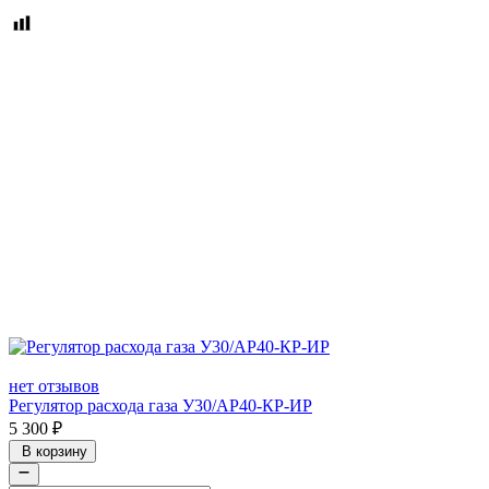
нет отзывов
Регулятор расхода газа У30/АР40-КР-ИР
5 300
₽
В корзину