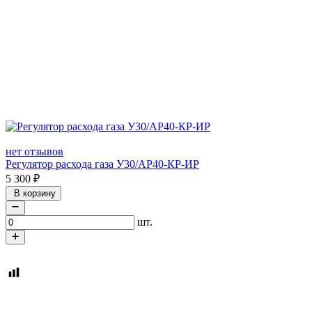
нет отзывов
Регулятор расхода газа У30/АР40-КР-ИР
5 300
₽
В корзину
шт.