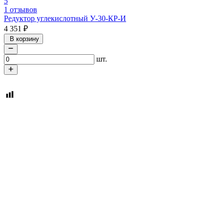
5
1 отзывов
Редуктор углекислотный У-30-КР-И
4 351
₽
В корзину
шт.