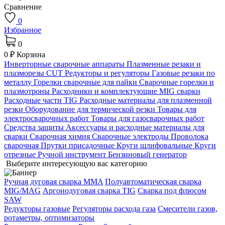
Сравнение
0
Избранное
0
0 ₽
Корзина
Инверторные сварочные аппараты
Плазменные резаки и
плазморезы CUT
Редукторы и регуляторы
Газовые резаки по
металлу
Горелки сварочные для пайки
Сварочные горелки и
плазмотроны
Расходники и комплектующие MIG сварки
Расходные части TIG
Расходные материалы для плазменной
резки
Оборудование для термической резки
Товары для
электросварочных работ
Товары для газосварочных работ
Средства защиты
Аксессуары и расходные материалы для
сварки
Сварочная химия
Сварочные электроды
Проволока
сварочная
Прутки присадочные
Круги шлифовальные
Круги
отрезные
Ручной инструмент
Бензиновый генератор
Выберите интересующую вас категорию
Ручная дуговая сварка MMA
Полуавтоматическая сварка
MIG/MAG
Аргонодуговая сварка TIG
Сварка под флюсом
SAW
Редукторы газовые
Регуляторы расхода газа
Смесители газов,
ротаметры, оптимизаторы