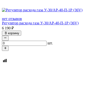
нет отзывов
Регулятор расхода газа У-30/АР-40-П-1Р (36V)
6 190
₽
В корзину
шт.