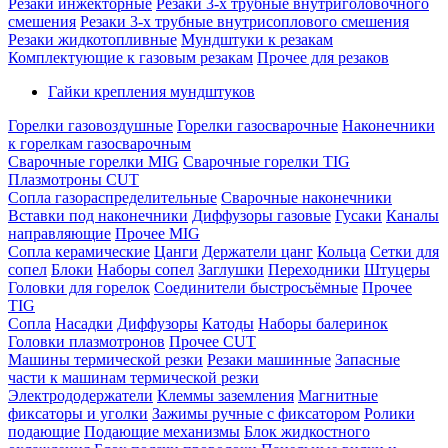
Резаки инжекторные
Резаки 3-х трубные внутриголовочного
смешения
Резаки 3-х трубные внутрисоплового смешения
Резаки жидкотопливные
Мундштуки к резакам
Комплектующие к газовым резакам
Прочее для резаков
Гайки крепления мундштуков
Горелки газовоздушные
Горелки газосварочные
Наконечники
к горелкам газосварочным
Сварочные горелки MIG
Сварочные горелки TIG
Плазмотроны CUT
Сопла газораспределительные
Сварочные наконечники
Вставки под наконечники
Диффузоры газовые
Гусаки
Каналы
направляющие
Прочее MIG
Сопла керамические
Цанги
Держатели цанг
Кольца
Сетки для
сопел
Блоки
Наборы сопел
Заглушки
Переходники
Штуцеры
Головки для горелок
Соединители быстросъёмные
Прочее
TIG
Сопла
Насадки
Диффузоры
Катоды
Наборы балеринок
Головки плазмотронов
Прочее CUT
Машины термической резки
Резаки машинные
Запасные
части к машинам термической резки
Электрододержатели
Клеммы заземления
Магнитные
фиксаторы и уголки
Зажимы ручные с фиксатором
Ролики
подающие
Подающие механизмы
Блок жидкостного