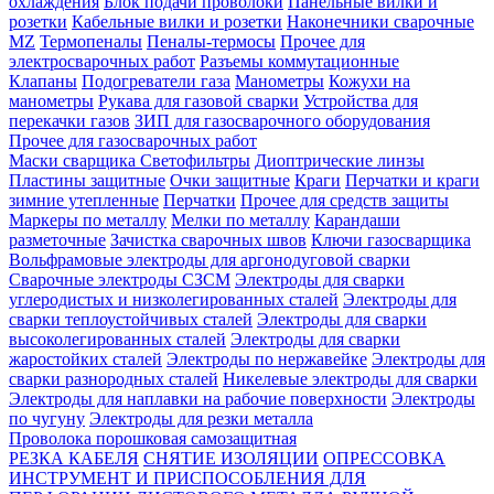
охлаждения
Блок подачи проволоки
Панельные вилки и
розетки
Кабельные вилки и розетки
Наконечники сварочные
MZ
Термопеналы
Пеналы-термосы
Прочее для
электросварочных работ
Разъемы коммутационные
Клапаны
Подогреватели газа
Манометры
Кожухи на
манометры
Рукава для газовой сварки
Устройства для
перекачки газов
ЗИП для газосварочного оборудования
Прочее для газосварочных работ
Маски сварщика
Светофильтры
Диоптрические линзы
Пластины защитные
Очки защитные
Краги
Перчатки и краги
зимние утепленные
Перчатки
Прочее для средств защиты
Маркеры по металлу
Мелки по металлу
Карандаши
разметочные
Зачистка сварочных швов
Ключи газосварщика
Вольфрамовые электроды для аргонодуговой сварки
Сварочные электроды СЗСМ
Электроды для сварки
углеродистых и низколегированных сталей
Электроды для
сварки теплоустойчивых сталей
Электроды для сварки
высоколегированных сталей
Электроды для сварки
жаростойких сталей
Электроды по нержавейке
Электроды для
сварки разнородных сталей
Никелевые электроды для сварки
Электроды для наплавки на рабочие поверхности
Электроды
по чугуну
Электроды для резки металла
Проволока порошковая самозащитная
РЕЗКА КАБЕЛЯ
СНЯТИЕ ИЗОЛЯЦИИ
ОПРЕССОВКА
ИНСТРУМЕНТ И ПРИСПОСОБЛЕНИЯ ДЛЯ