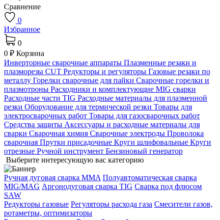
Сравнение
0
Избранное
0
0 ₽
Корзина
Инверторные сварочные аппараты
Плазменные резаки и
плазморезы CUT
Редукторы и регуляторы
Газовые резаки по
металлу
Горелки сварочные для пайки
Сварочные горелки и
плазмотроны
Расходники и комплектующие MIG сварки
Расходные части TIG
Расходные материалы для плазменной
резки
Оборудование для термической резки
Товары для
электросварочных работ
Товары для газосварочных работ
Средства защиты
Аксессуары и расходные материалы для
сварки
Сварочная химия
Сварочные электроды
Проволока
сварочная
Прутки присадочные
Круги шлифовальные
Круги
отрезные
Ручной инструмент
Бензиновый генератор
Выберите интересующую вас категорию
Ручная дуговая сварка MMA
Полуавтоматическая сварка
MIG/MAG
Аргонодуговая сварка TIG
Сварка под флюсом
SAW
Редукторы газовые
Регуляторы расхода газа
Смесители газов,
ротаметры, оптимизаторы