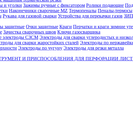
ы и уголки
Зажимы ручные с фиксатором
Ролики подающие
Под
етки
Наконечники сварочные MZ
Термопеналы
Пеналы-термосы
ы
Рукава для газовой сварки
Устройства для перекачки газов
ЗИП 
ы защитные
Очки защитные
Краги
Перчатки и краги зимние ут
е
Зачистка сварочных швов
Ключи газосварщика
е электроды СЗСМ
Электроды для сварки углеродистых и низко
троды для сварки жаростойких сталей
Электроды по нержавейк
ерхности
Электроды по чугуну
Электроды для резки металла
ТРУМЕНТ И ПРИСПОСОБЛЕНИЯ ДЛЯ ПЕРФОРАЦИИ ЛИС