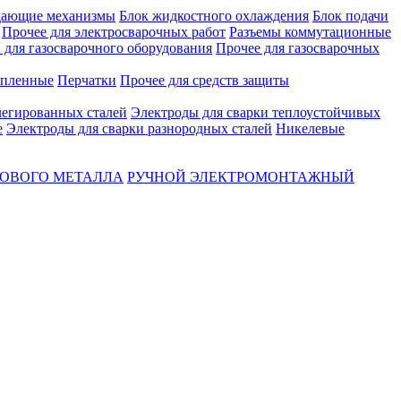
ающие механизмы
Блок жидкостного охлаждения
Блок подачи
Прочее для электросварочных работ
Разъемы коммутационные
для газосварочного оборудования
Прочее для газосварочных
епленные
Перчатки
Прочее для средств защиты
легированных сталей
Электроды для сварки теплоустойчивых
е
Электроды для сварки разнородных сталей
Никелевые
ТОВОГО МЕТАЛЛА
РУЧНОЙ ЭЛЕКТРОМОНТАЖНЫЙ