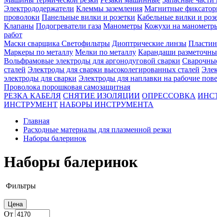
Электрододержатели
Клеммы заземления
Магнитные фиксатор
проволоки
Панельные вилки и розетки
Кабельные вилки и роз
Клапаны
Подогреватели газа
Манометры
Кожухи на манометр
работ
Маски сварщика
Светофильтры
Диоптрические линзы
Пластин
Маркеры по металлу
Мелки по металлу
Карандаши разметочны
Вольфрамовые электроды для аргонодуговой сварки
Сварочны
сталей
Электроды для сварки высоколегированных сталей
Элек
электроды для сварки
Электроды для наплавки на рабочие пов
Проволока порошковая самозащитная
РЕЗКА КАБЕЛЯ
СНЯТИЕ ИЗОЛЯЦИИ
ОПРЕССОВКА
ИНС
ИНСТРУМЕНТ
НАБОРЫ ИНСТРУМЕНТА
Главная
Расходные материалы для плазменной резки
Наборы балеринок
Наборы балеринок
Фильтры
Цена
От