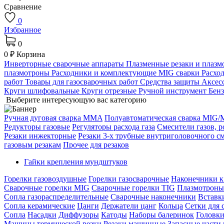
Сравнение
0
Избранное
0
0 ₽
Корзина
Инверторные сварочные аппараты
Плазменные резаки и плаз
плазмотроны
Расходники и комплектующие MIG сварки
Расхо
работ
Товары для газосварочных работ
Средства защиты
Аксес
Круги шлифовальные
Круги отрезные
Ручной инструмент
Бен
Выберите интересующую вас категорию
Ручная дуговая сварка MMA
Полуавтоматическая сварка MIG
Редукторы газовые
Регуляторы расхода газа
Смесители газов, 
Резаки инжекторные
Резаки 3-х трубные внутриголовочного с
газовым резакам
Прочее для резаков
Гайки крепления мундштуков
Горелки газовоздушные
Горелки газосварочные
Наконечники к
Сварочные горелки MIG
Сварочные горелки TIG
Плазмотрон
Сопла газораспределительные
Сварочные наконечники
Вставк
Сопла керамические
Цанги
Держатели цанг
Кольца
Сетки для 
Сопла
Насадки
Диффузоры
Катоды
Наборы балеринок
Головки
Машины термической резки
Резаки машинные
Запасные части