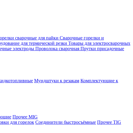
орелки сварочные для пайки
Сварочные горелки и
удование для термической резки
Товары для электросварочных
очные электроды
Проволока сварочная
Прутки присадочные
жидкотопливные
Мундштуки к резакам
Комплектующие к
яющие
Прочее MIG
овки для горелок
Соединители быстросъёмные
Прочее TIG