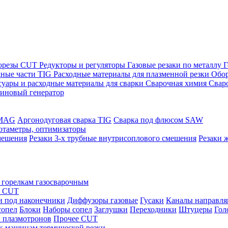
морезы CUT
Редукторы и регуляторы
Газовые резаки по металлу
Г
дные части TIG
Расходные материалы для плазменной резки
Обор
суары и расходные материалы для сварки
Сварочная химия
Свар
зиновый генератор
/MAG
Аргонодуговая сварка TIG
Сварка под флюсом SAW
ротаметры, оптимизаторы
мешения
Резаки 3-х трубные внутрисоплового смешения
Резаки 
 горелкам газосварочным
ы CUT
и под наконечники
Диффузоры газовые
Гусаки
Каналы направл
сопел
Блоки
Наборы сопел
Заглушки
Переходники
Штуцеры
Гол
 плазмотронов
Прочее CUT
 к машинам термической резки