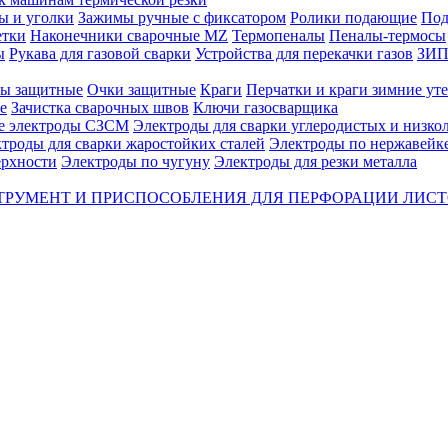
ы и уголки
Зажимы ручные с фиксатором
Ролики подающие
Под
етки
Наконечники сварочные MZ
Термопеналы
Пеналы-термосы
ы
Рукава для газовой сварки
Устройства для перекачки газов
ЗИП 
ы защитные
Очки защитные
Краги
Перчатки и краги зимние ут
е
Зачистка сварочных швов
Ключи газосварщика
е электроды СЗСМ
Электроды для сварки углеродистых и низко
троды для сварки жаростойких сталей
Электроды по нержавейк
ерхности
Электроды по чугуну
Электроды для резки металла
ТРУМЕНТ И ПРИСПОСОБЛЕНИЯ ДЛЯ ПЕРФОРАЦИИ ЛИС