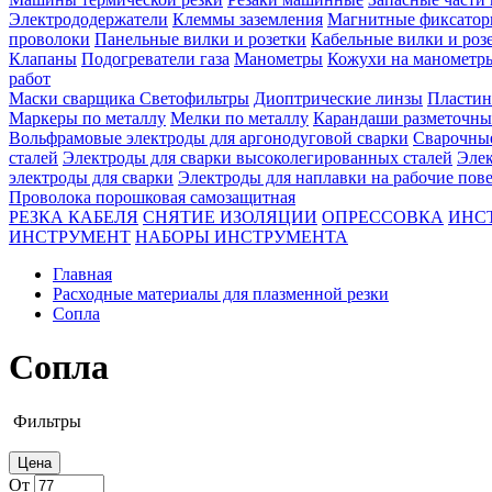
Электрододержатели
Клеммы заземления
Магнитные фиксатор
проволоки
Панельные вилки и розетки
Кабельные вилки и роз
Клапаны
Подогреватели газа
Манометры
Кожухи на манометр
работ
Маски сварщика
Светофильтры
Диоптрические линзы
Пластин
Маркеры по металлу
Мелки по металлу
Карандаши разметочны
Вольфрамовые электроды для аргонодуговой сварки
Сварочны
сталей
Электроды для сварки высоколегированных сталей
Элек
электроды для сварки
Электроды для наплавки на рабочие пов
Проволока порошковая самозащитная
РЕЗКА КАБЕЛЯ
СНЯТИЕ ИЗОЛЯЦИИ
ОПРЕССОВКА
ИНС
ИНСТРУМЕНТ
НАБОРЫ ИНСТРУМЕНТА
Главная
Расходные материалы для плазменной резки
Сопла
Сопла
Фильтры
Цена
От