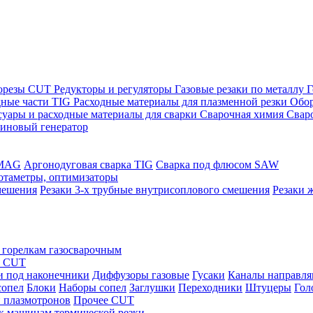
морезы CUT
Редукторы и регуляторы
Газовые резаки по металлу
Г
дные части TIG
Расходные материалы для плазменной резки
Обор
суары и расходные материалы для сварки
Сварочная химия
Свар
зиновый генератор
/MAG
Аргонодуговая сварка TIG
Сварка под флюсом SAW
ротаметры, оптимизаторы
мешения
Резаки 3-х трубные внутрисоплового смешения
Резаки 
 горелкам газосварочным
ы CUT
и под наконечники
Диффузоры газовые
Гусаки
Каналы направл
сопел
Блоки
Наборы сопел
Заглушки
Переходники
Штуцеры
Гол
 плазмотронов
Прочее CUT
 к машинам термической резки