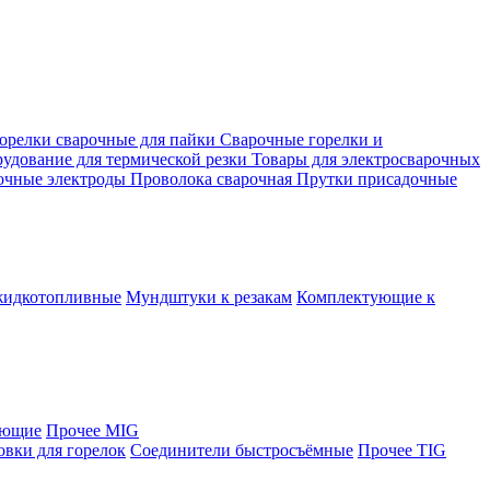
орелки сварочные для пайки
Сварочные горелки и
удование для термической резки
Товары для электросварочных
очные электроды
Проволока сварочная
Прутки присадочные
жидкотопливные
Мундштуки к резакам
Комплектующие к
яющие
Прочее MIG
овки для горелок
Соединители быстросъёмные
Прочее TIG