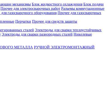
ающие механизмы
Блок жидкостного охлаждения
Блок подачи
Прочее для электросварочных работ
Разъемы коммутационные
для газосварочного оборудования
Прочее для газосварочных
епленные
Перчатки
Прочее для средств защиты
легированных сталей
Электроды для сварки теплоустойчивых
е
Электроды для сварки разнородных сталей
Никелевые
ТОВОГО МЕТАЛЛА
РУЧНОЙ ЭЛЕКТРОМОНТАЖНЫЙ