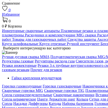
Сравнение
0
Избранное
0
0 ₽
Корзина
Инверторные сварочные аппараты
Плазменные резаки и плаз
плазмотроны
Расходники и комплектующие MIG сварки
Расхо
работ
Товары для газосварочных работ
Средства защиты
Аксес
Круги шлифовальные
Круги отрезные
Ручной инструмент
Бен
Выберите интересующую вас категорию
Ручная дуговая сварка MMA
Полуавтоматическая сварка MIG
Редукторы газовые
Регуляторы расхода газа
Смесители газов, 
Резаки инжекторные
Резаки 3-х трубные внутриголовочного с
газовым резакам
Прочее для резаков
Гайки крепления мундштуков
Горелки газовоздушные
Горелки газосварочные
Наконечники к
Сварочные горелки MIG
Сварочные горелки TIG
Плазмотрон
Сопла газораспределительные
Сварочные наконечники
Вставк
Сопла керамические
Цанги
Держатели цанг
Кольца
Сетки для 
Сопла
Насадки
Диффузоры
Катоды
Наборы балеринок
Головки
Машины термической резки
Резаки машинные
Запасные части