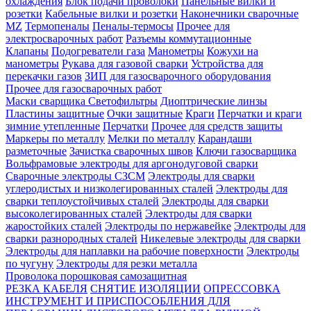
охлаждения
Блок подачи проволоки
Панельные вилки и
розетки
Кабельные вилки и розетки
Наконечники сварочные
MZ
Термопеналы
Пеналы-термосы
Прочее для
электросварочных работ
Разъемы коммутационные
Клапаны
Подогреватели газа
Манометры
Кожухи на
манометры
Рукава для газовой сварки
Устройства для
перекачки газов
ЗИП для газосварочного оборудования
Прочее для газосварочных работ
Маски сварщика
Светофильтры
Диоптрические линзы
Пластины защитные
Очки защитные
Краги
Перчатки и краги
зимние утепленные
Перчатки
Прочее для средств защиты
Маркеры по металлу
Мелки по металлу
Карандаши
разметочные
Зачистка сварочных швов
Ключи газосварщика
Вольфрамовые электроды для аргонодуговой сварки
Сварочные электроды СЗСМ
Электроды для сварки
углеродистых и низколегированных сталей
Электроды для
сварки теплоустойчивых сталей
Электроды для сварки
высоколегированных сталей
Электроды для сварки
жаростойких сталей
Электроды по нержавейке
Электроды для
сварки разнородных сталей
Никелевые электроды для сварки
Электроды для наплавки на рабочие поверхности
Электроды
по чугуну
Электроды для резки металла
Проволока порошковая самозащитная
РЕЗКА КАБЕЛЯ
СНЯТИЕ ИЗОЛЯЦИИ
ОПРЕССОВКА
ИНСТРУМЕНТ И ПРИСПОСОБЛЕНИЯ ДЛЯ