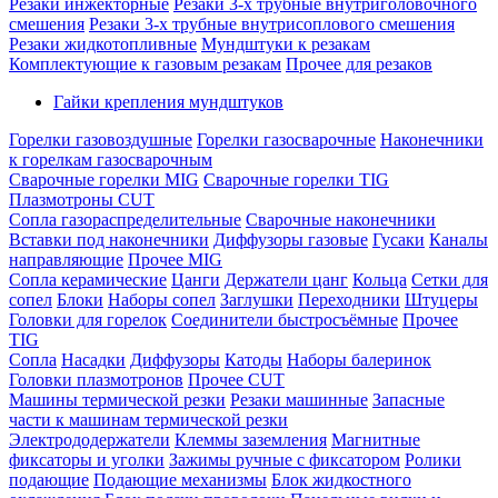
Резаки инжекторные
Резаки 3-х трубные внутриголовочного
смешения
Резаки 3-х трубные внутрисоплового смешения
Резаки жидкотопливные
Мундштуки к резакам
Комплектующие к газовым резакам
Прочее для резаков
Гайки крепления мундштуков
Горелки газовоздушные
Горелки газосварочные
Наконечники
к горелкам газосварочным
Сварочные горелки MIG
Сварочные горелки TIG
Плазмотроны CUT
Сопла газораспределительные
Сварочные наконечники
Вставки под наконечники
Диффузоры газовые
Гусаки
Каналы
направляющие
Прочее MIG
Сопла керамические
Цанги
Держатели цанг
Кольца
Сетки для
сопел
Блоки
Наборы сопел
Заглушки
Переходники
Штуцеры
Головки для горелок
Соединители быстросъёмные
Прочее
TIG
Сопла
Насадки
Диффузоры
Катоды
Наборы балеринок
Головки плазмотронов
Прочее CUT
Машины термической резки
Резаки машинные
Запасные
части к машинам термической резки
Электрододержатели
Клеммы заземления
Магнитные
фиксаторы и уголки
Зажимы ручные с фиксатором
Ролики
подающие
Подающие механизмы
Блок жидкостного