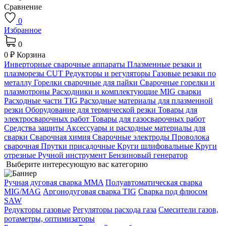
Сравнение
0
Избранное
0
0 ₽
Корзина
Инверторные сварочные аппараты
Плазменные резаки и
плазморезы CUT
Редукторы и регуляторы
Газовые резаки по
металлу
Горелки сварочные для пайки
Сварочные горелки и
плазмотроны
Расходники и комплектующие MIG сварки
Расходные части TIG
Расходные материалы для плазменной
резки
Оборудование для термической резки
Товары для
электросварочных работ
Товары для газосварочных работ
Средства защиты
Аксессуары и расходные материалы для
сварки
Сварочная химия
Сварочные электроды
Проволока
сварочная
Прутки присадочные
Круги шлифовальные
Круги
отрезные
Ручной инструмент
Бензиновый генератор
Выберите интересующую вас категорию
Ручная дуговая сварка MMA
Полуавтоматическая сварка
MIG/MAG
Аргонодуговая сварка TIG
Сварка под флюсом
SAW
Редукторы газовые
Регуляторы расхода газа
Смесители газов,
ротаметры, оптимизаторы