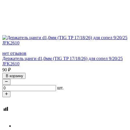
нет отзывов
Держатель цанги d1,0мм (TIG TP 17/18/26) для сопел 9/20/25
JFK2610
90
₽
В корзину
шт.