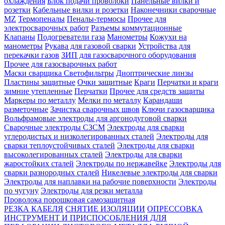
охлаждения
Блок подачи проволоки
Панельные вилки и
розетки
Кабельные вилки и розетки
Наконечники сварочные
MZ
Термопеналы
Пеналы-термосы
Прочее для
электросварочных работ
Разъемы коммутационные
Клапаны
Подогреватели газа
Манометры
Кожухи на
манометры
Рукава для газовой сварки
Устройства для
перекачки газов
ЗИП для газосварочного оборудования
Прочее для газосварочных работ
Маски сварщика
Светофильтры
Диоптрические линзы
Пластины защитные
Очки защитные
Краги
Перчатки и краги
зимние утепленные
Перчатки
Прочее для средств защиты
Маркеры по металлу
Мелки по металлу
Карандаши
разметочные
Зачистка сварочных швов
Ключи газосварщика
Вольфрамовые электроды для аргонодуговой сварки
Сварочные электроды СЗСМ
Электроды для сварки
углеродистых и низколегированных сталей
Электроды для
сварки теплоустойчивых сталей
Электроды для сварки
высоколегированных сталей
Электроды для сварки
жаростойких сталей
Электроды по нержавейке
Электроды для
сварки разнородных сталей
Никелевые электроды для сварки
Электроды для наплавки на рабочие поверхности
Электроды
по чугуну
Электроды для резки металла
Проволока порошковая самозащитная
РЕЗКА КАБЕЛЯ
СНЯТИЕ ИЗОЛЯЦИИ
ОПРЕССОВКА
ИНСТРУМЕНТ И ПРИСПОСОБЛЕНИЯ ДЛЯ