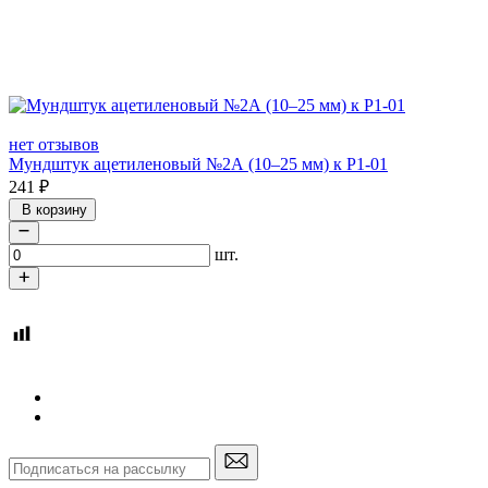
нет отзывов
Мундштук ацетиленовый №2А (10–25 мм) к Р1-01
241
₽
В корзину
шт.