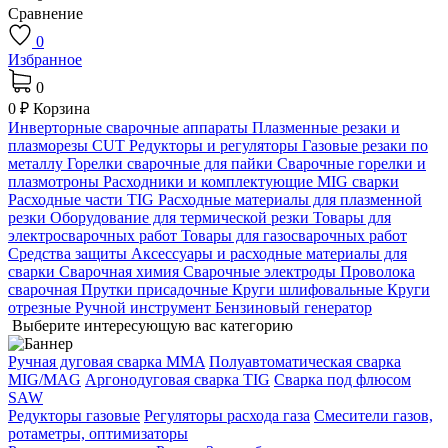
Сравнение
0
Избранное
0
0 ₽
Корзина
Инверторные сварочные аппараты
Плазменные резаки и
плазморезы CUT
Редукторы и регуляторы
Газовые резаки по
металлу
Горелки сварочные для пайки
Сварочные горелки и
плазмотроны
Расходники и комплектующие MIG сварки
Расходные части TIG
Расходные материалы для плазменной
резки
Оборудование для термической резки
Товары для
электросварочных работ
Товары для газосварочных работ
Средства защиты
Аксессуары и расходные материалы для
сварки
Сварочная химия
Сварочные электроды
Проволока
сварочная
Прутки присадочные
Круги шлифовальные
Круги
отрезные
Ручной инструмент
Бензиновый генератор
Выберите интересующую вас категорию
Ручная дуговая сварка MMA
Полуавтоматическая сварка
MIG/MAG
Аргонодуговая сварка TIG
Сварка под флюсом
SAW
Редукторы газовые
Регуляторы расхода газа
Смесители газов,
ротаметры, оптимизаторы