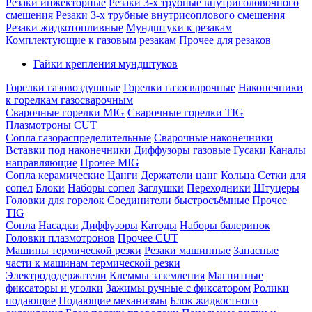
Резаки инжекторные
Резаки 3-х трубные внутриголовочного
смешения
Резаки 3-х трубные внутрисоплового смешения
Резаки жидкотопливные
Мундштуки к резакам
Комплектующие к газовым резакам
Прочее для резаков
Гайки крепления мундштуков
Горелки газовоздушные
Горелки газосварочные
Наконечники
к горелкам газосварочным
Сварочные горелки MIG
Сварочные горелки TIG
Плазмотроны CUT
Сопла газораспределительные
Сварочные наконечники
Вставки под наконечники
Диффузоры газовые
Гусаки
Каналы
направляющие
Прочее MIG
Сопла керамические
Цанги
Держатели цанг
Кольца
Сетки для
сопел
Блоки
Наборы сопел
Заглушки
Переходники
Штуцеры
Головки для горелок
Соединители быстросъёмные
Прочее
TIG
Сопла
Насадки
Диффузоры
Катоды
Наборы балеринок
Головки плазмотронов
Прочее CUT
Машины термической резки
Резаки машинные
Запасные
части к машинам термической резки
Электрододержатели
Клеммы заземления
Магнитные
фиксаторы и уголки
Зажимы ручные с фиксатором
Ролики
подающие
Подающие механизмы
Блок жидкостного