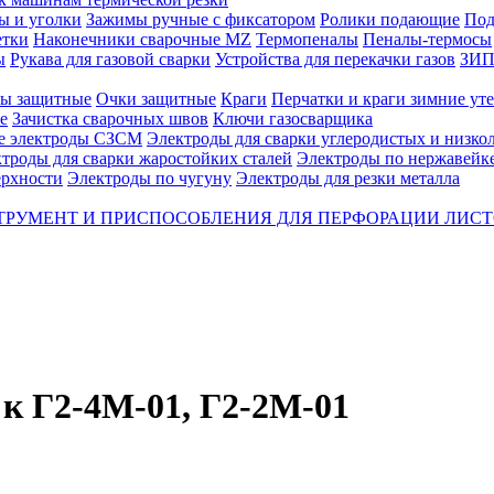
ы и уголки
Зажимы ручные с фиксатором
Ролики подающие
Под
етки
Наконечники сварочные MZ
Термопеналы
Пеналы-термосы
ы
Рукава для газовой сварки
Устройства для перекачки газов
ЗИП 
ы защитные
Очки защитные
Краги
Перчатки и краги зимние ут
е
Зачистка сварочных швов
Ключи газосварщика
е электроды СЗСМ
Электроды для сварки углеродистых и низко
троды для сварки жаростойких сталей
Электроды по нержавейк
ерхности
Электроды по чугуну
Электроды для резки металла
ТРУМЕНТ И ПРИСПОСОБЛЕНИЯ ДЛЯ ПЕРФОРАЦИИ ЛИС
 к Г2-4М-01, Г2-2М-01