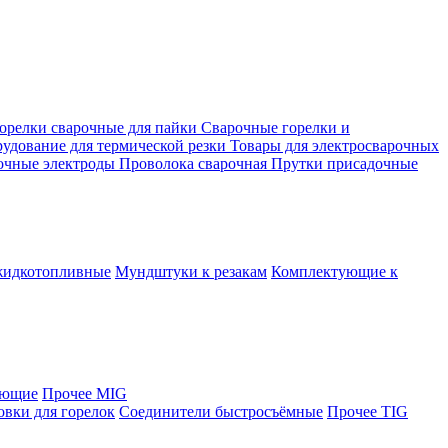
орелки сварочные для пайки
Сварочные горелки и
удование для термической резки
Товары для электросварочных
очные электроды
Проволока сварочная
Прутки присадочные
жидкотопливные
Мундштуки к резакам
Комплектующие к
яющие
Прочее MIG
овки для горелок
Соединители быстросъёмные
Прочее TIG