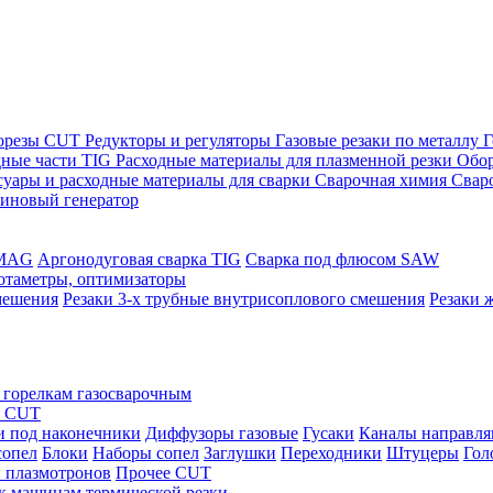
морезы CUT
Редукторы и регуляторы
Газовые резаки по металлу
Г
дные части TIG
Расходные материалы для плазменной резки
Обор
суары и расходные материалы для сварки
Сварочная химия
Свар
зиновый генератор
/MAG
Аргонодуговая сварка TIG
Сварка под флюсом SAW
ротаметры, оптимизаторы
мешения
Резаки 3-х трубные внутрисоплового смешения
Резаки 
 горелкам газосварочным
ы CUT
и под наконечники
Диффузоры газовые
Гусаки
Каналы направл
сопел
Блоки
Наборы сопел
Заглушки
Переходники
Штуцеры
Гол
 плазмотронов
Прочее CUT
 к машинам термической резки