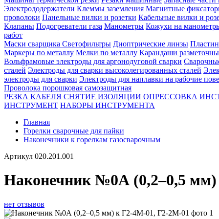
Электрододержатели
Клеммы заземления
Магнитные фиксатор
проволоки
Панельные вилки и розетки
Кабельные вилки и роз
Клапаны
Подогреватели газа
Манометры
Кожухи на манометр
работ
Маски сварщика
Светофильтры
Диоптрические линзы
Пластин
Маркеры по металлу
Мелки по металлу
Карандаши разметочны
Вольфрамовые электроды для аргонодуговой сварки
Сварочны
сталей
Электроды для сварки высоколегированных сталей
Элек
электроды для сварки
Электроды для наплавки на рабочие пов
Проволока порошковая самозащитная
РЕЗКА КАБЕЛЯ
СНЯТИЕ ИЗОЛЯЦИИ
ОПРЕССОВКА
ИНС
ИНСТРУМЕНТ
НАБОРЫ ИНСТРУМЕНТА
Главная
Горелки сварочные для пайки
Наконечники к горелкам газосварочным
Артикул
020.201.001
Наконечник №0А (0,2–0,5 мм)
нет отзывов