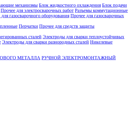
ающие механизмы
Блок жидкостного охлаждения
Блок подачи
Прочее для электросварочных работ
Разъемы коммутационные
для газосварочного оборудования
Прочее для газосварочных
епленные
Перчатки
Прочее для средств защиты
легированных сталей
Электроды для сварки теплоустойчивых
е
Электроды для сварки разнородных сталей
Никелевые
ТОВОГО МЕТАЛЛА
РУЧНОЙ ЭЛЕКТРОМОНТАЖНЫЙ