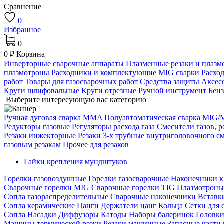
Сравнение
0
Избранное
0
0 ₽
Корзина
Инверторные сварочные аппараты
Плазменные резаки и плаз
плазмотроны
Расходники и комплектующие MIG сварки
Расхо
работ
Товары для газосварочных работ
Средства защиты
Аксес
Круги шлифовальные
Круги отрезные
Ручной инструмент
Бен
Выберите интересующую вас категорию
Ручная дуговая сварка MMA
Полуавтоматическая сварка MIG
Редукторы газовые
Регуляторы расхода газа
Смесители газов, 
Резаки инжекторные
Резаки 3-х трубные внутриголовочного с
газовым резакам
Прочее для резаков
Гайки крепления мундштуков
Горелки газовоздушные
Горелки газосварочные
Наконечники к
Сварочные горелки MIG
Сварочные горелки TIG
Плазмотрон
Сопла газораспределительные
Сварочные наконечники
Вставк
Сопла керамические
Цанги
Держатели цанг
Кольца
Сетки для 
Сопла
Насадки
Диффузоры
Катоды
Наборы балеринок
Головки
Машины термической резки
Резаки машинные
Запасные части