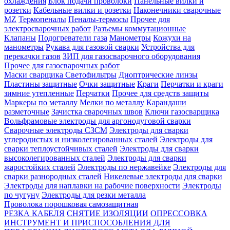
охлаждения
Блок подачи проволоки
Панельные вилки и
розетки
Кабельные вилки и розетки
Наконечники сварочные
MZ
Термопеналы
Пеналы-термосы
Прочее для
электросварочных работ
Разъемы коммутационные
Клапаны
Подогреватели газа
Манометры
Кожухи на
манометры
Рукава для газовой сварки
Устройства для
перекачки газов
ЗИП для газосварочного оборудования
Прочее для газосварочных работ
Маски сварщика
Светофильтры
Диоптрические линзы
Пластины защитные
Очки защитные
Краги
Перчатки и краги
зимние утепленные
Перчатки
Прочее для средств защиты
Маркеры по металлу
Мелки по металлу
Карандаши
разметочные
Зачистка сварочных швов
Ключи газосварщика
Вольфрамовые электроды для аргонодуговой сварки
Сварочные электроды СЗСМ
Электроды для сварки
углеродистых и низколегированных сталей
Электроды для
сварки теплоустойчивых сталей
Электроды для сварки
высоколегированных сталей
Электроды для сварки
жаростойких сталей
Электроды по нержавейке
Электроды для
сварки разнородных сталей
Никелевые электроды для сварки
Электроды для наплавки на рабочие поверхности
Электроды
по чугуну
Электроды для резки металла
Проволока порошковая самозащитная
РЕЗКА КАБЕЛЯ
СНЯТИЕ ИЗОЛЯЦИИ
ОПРЕССОВКА
ИНСТРУМЕНТ И ПРИСПОСОБЛЕНИЯ ДЛЯ