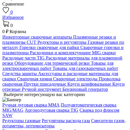
Сравнение
0
Избранное
0
0 ₽
Корзина
Инверторные сварочные аппараты
Плазменные резаки и
плазморезы CUT
Редукторы и регуляторы
Газовые резаки по
металлу
Горелки сварочные для пайки
Сварочные горелки и
плазмотроны
Расходники и комплектующие MIG сварки
Расходные части TIG
Расходные материалы для плазменной
резки
Оборудование для термической резки
Товары для
электросварочных работ
Товары для газосварочных работ
Средства защиты
Аксессуары и расходные материалы для
сварки
Сварочная химия
Сварочные электроды
Проволока
сварочная
Прутки присадочные
Круги шлифовальные
Круги
отрезные
Ручной инструмент
Бензиновый генератор
Выберите интересующую вас категорию
Ручная дуговая сварка MMA
Полуавтоматическая сварка
MIG/MAG
Аргонодуговая сварка TIG
Сварка под флюсом
SAW
Редукторы газовые
Регуляторы расхода газа
Смесители газов,
ротаметры, оптимизаторы