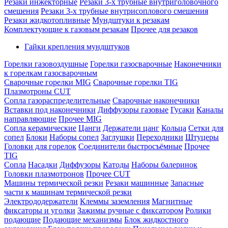
Резаки инжекторные
Резаки 3-х трубные внутриголовочного
смешения
Резаки 3-х трубные внутрисоплового смешения
Резаки жидкотопливные
Мундштуки к резакам
Комплектующие к газовым резакам
Прочее для резаков
Гайки крепления мундштуков
Горелки газовоздушные
Горелки газосварочные
Наконечники
к горелкам газосварочным
Сварочные горелки MIG
Сварочные горелки TIG
Плазмотроны CUT
Сопла газораспределительные
Сварочные наконечники
Вставки под наконечники
Диффузоры газовые
Гусаки
Каналы
направляющие
Прочее MIG
Сопла керамические
Цанги
Держатели цанг
Кольца
Сетки для
сопел
Блоки
Наборы сопел
Заглушки
Переходники
Штуцеры
Головки для горелок
Соединители быстросъёмные
Прочее
TIG
Сопла
Насадки
Диффузоры
Катоды
Наборы балеринок
Головки плазмотронов
Прочее CUT
Машины термической резки
Резаки машинные
Запасные
части к машинам термической резки
Электрододержатели
Клеммы заземления
Магнитные
фиксаторы и уголки
Зажимы ручные с фиксатором
Ролики
подающие
Подающие механизмы
Блок жидкостного