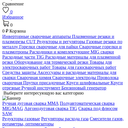
Сравнение
0
Избранное
0
0 ₽
Корзина
Инверторные сварочные аппараты
Плазменные резаки и
плазморезы CUT
Редукторы и регуляторы
Газовые резаки по
металлу
Горелки сварочные для пайки
Сварочные горелки и
плазмотроны
Расходники и комплектующие MIG сварки
Расходные части TIG
Расходные материалы для плазменной
резки
Оборудование для термической резки
Товары для
электросварочных работ
Товары для газосварочных работ
Средства защиты
Аксессуары и расходные материалы для
сварки
Сварочная химия
Сварочные электроды
Проволока
сварочная
Прутки присадочные
Круги шлифовальные
Круги
отрезные
Ручной инструмент
Бензиновый генератор
Выберите интересующую вас категорию
Ручная дуговая сварка MMA
Полуавтоматическая сварка
MIG/MAG
Аргонодуговая сварка TIG
Сварка под флюсом
SAW
Редукторы газовые
Регуляторы расхода газа
Смесители газов,
ротаметры, оптимизаторы