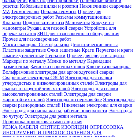
охлаждения
Блок подачи проволоки
Панельные вилки и
розетки
Кабельные вилки и розетки
Наконечники сварочные
MZ
Термопеналы
Пеналы-термосы
Прочее для
электросварочных работ
Разъемы коммутационные
Клапаны
Подогреватели газа
Манометры
Кожухи на
манометры
Рукава для газовой сварки
Устройства для
перекачки газов
ЗИП для газосварочного оборудования
Прочее для газосварочных работ
Маски сварщика
Светофильтры
Диоптрические линзы
Пластины защитные
Очки защитные
Краги
Перчатки и краги
зимние утепленные
Перчатки
Прочее для средств защиты
Маркеры по металлу
Мелки по металлу
Карандаши
разметочные
Зачистка сварочных швов
Ключи газосварщика
Вольфрамовые электроды для аргонодуговой сварки
Сварочные электроды СЗСМ
Электроды для сварки
углеродистых и низколегированных сталей
Электроды для
сварки теплоустойчивых сталей
Электроды для сварки
высоколегированных сталей
Электроды для сварки
жаростойких сталей
Электроды по нержавейке
Электроды для
сварки разнородных сталей
Никелевые электроды для сварки
Электроды для наплавки на рабочие поверхности
Электроды
по чугуну
Электроды для резки металла
Проволока порошковая самозащитная
РЕЗКА КАБЕЛЯ
СНЯТИЕ ИЗОЛЯЦИИ
ОПРЕССОВКА
ИНСТРУМЕНТ И ПРИСПОСОБЛЕНИЯ ДЛЯ