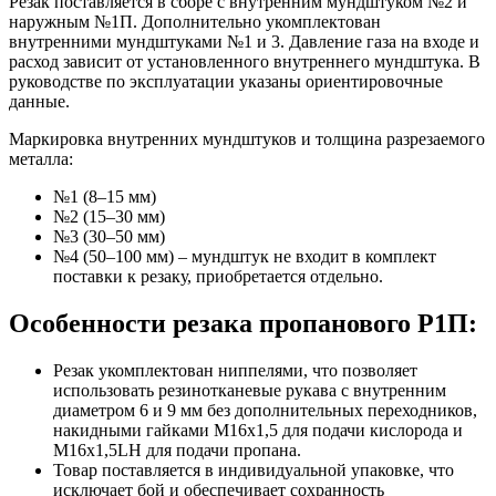
Резак поставляется в сборе с внутренним мундштуком №2 и
наружным №1П. Дополнительно укомплектован
внутренними мундштуками №1 и 3. Давление газа на входе и
расход зависит от установленного внутреннего мундштука. В
руководстве по эксплуатации указаны ориентировочные
данные.
Маркировка внутренних мундштуков и толщина разрезаемого
металла:
№1 (8–15 мм)
№2 (15–30 мм)
№3 (30–50 мм)
№4 (50–100 мм) – мундштук не входит в комплект
поставки к резаку, приобретается отдельно.
Особенности резака пропанового Р1П:
Резак укомплектован ниппелями, что позволяет
использовать резинотканевые рукава с внутренним
диаметром 6 и 9 мм без дополнительных переходников,
накидными гайками M16х1,5 для подачи кислорода и
M16х1,5LH для подачи пропана.
Товар поставляется в индивидуальной упаковке, что
исключает бой и обеспечивает сохранность