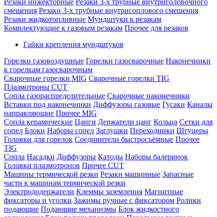
Резаки инжекторные
Резаки 3-х трубные внутриголовочного
смешения
Резаки 3-х трубные внутрисоплового смешения
Резаки жидкотопливные
Мундштуки к резакам
Комплектующие к газовым резакам
Прочее для резаков
Гайки крепления мундштуков
Горелки газовоздушные
Горелки газосварочные
Наконечники
к горелкам газосварочным
Сварочные горелки MIG
Сварочные горелки TIG
Плазмотроны CUT
Сопла газораспределительные
Сварочные наконечники
Вставки под наконечники
Диффузоры газовые
Гусаки
Каналы
направляющие
Прочее MIG
Сопла керамические
Цанги
Держатели цанг
Кольца
Сетки для
сопел
Блоки
Наборы сопел
Заглушки
Переходники
Штуцеры
Головки для горелок
Соединители быстросъёмные
Прочее
TIG
Сопла
Насадки
Диффузоры
Катоды
Наборы балеринок
Головки плазмотронов
Прочее CUT
Машины термической резки
Резаки машинные
Запасные
части к машинам термической резки
Электрододержатели
Клеммы заземления
Магнитные
фиксаторы и уголки
Зажимы ручные с фиксатором
Ролики
подающие
Подающие механизмы
Блок жидкостного