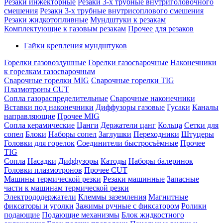
Резаки инжекторные
Резаки 3-х трубные внутриголовочного
смешения
Резаки 3-х трубные внутрисоплового смешения
Резаки жидкотопливные
Мундштуки к резакам
Комплектующие к газовым резакам
Прочее для резаков
Гайки крепления мундштуков
Горелки газовоздушные
Горелки газосварочные
Наконечники
к горелкам газосварочным
Сварочные горелки MIG
Сварочные горелки TIG
Плазмотроны CUT
Сопла газораспределительные
Сварочные наконечники
Вставки под наконечники
Диффузоры газовые
Гусаки
Каналы
направляющие
Прочее MIG
Сопла керамические
Цанги
Держатели цанг
Кольца
Сетки для
сопел
Блоки
Наборы сопел
Заглушки
Переходники
Штуцеры
Головки для горелок
Соединители быстросъёмные
Прочее
TIG
Сопла
Насадки
Диффузоры
Катоды
Наборы балеринок
Головки плазмотронов
Прочее CUT
Машины термической резки
Резаки машинные
Запасные
части к машинам термической резки
Электрододержатели
Клеммы заземления
Магнитные
фиксаторы и уголки
Зажимы ручные с фиксатором
Ролики
подающие
Подающие механизмы
Блок жидкостного