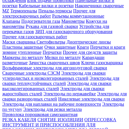
охлаждения
Блок подачи проволоки
Панельные вилки и
розетки
Кабельные вилки и розетки
Наконечники сварочные
MZ
Термопеналы
Пеналы-термосы
Прочее для
электросварочных работ
Разъемы коммутационные
Клапаны
Подогреватели газа
Манометры
Кожухи на
манометры
Рукава для газовой сварки
Устройства для
перекачки газов
ЗИП для газосварочного оборудования
Прочее для газосварочных работ
Маски сварщика
Светофильтры
Диоптрические линзы
Пластины защитные
Очки защитные
Краги
Перчатки и краги
зимние утепленные
Перчатки
Прочее для средств защиты
Маркеры по металлу
Мелки по металлу
Карандаши
разметочные
Зачистка сварочных швов
Ключи газосварщика
Вольфрамовые электроды для аргонодуговой сварки
Сварочные электроды СЗСМ
Электроды для сварки
углеродистых и низколегированных сталей
Электроды для
сварки теплоустойчивых сталей
Электроды для сварки
высоколегированных сталей
Электроды для сварки
жаростойких сталей
Электроды по нержавейке
Электроды для
сварки разнородных сталей
Никелевые электроды для сварки
Электроды для наплавки на рабочие поверхности
Электроды
по чугуну
Электроды для резки металла
Проволока порошковая самозащитная
РЕЗКА КАБЕЛЯ
СНЯТИЕ ИЗОЛЯЦИИ
ОПРЕССОВКА
ИНСТРУМЕНТ И ПРИСПОСОБЛЕНИЯ ДЛЯ